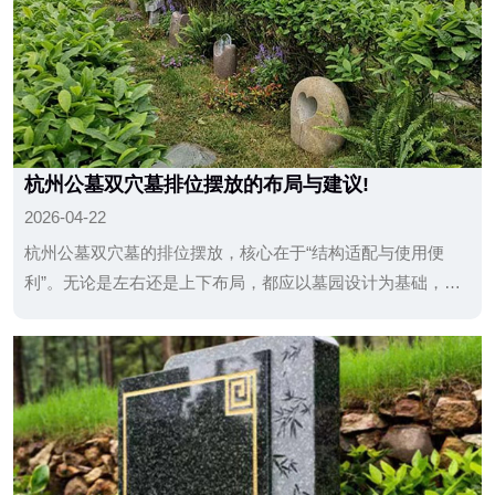
杭州公墓双穴墓排位摆放的布局与建议!
2026-04-22
杭州公墓双穴墓的排位摆放，核心在于“结构适配与使用便
利”。无论是左右还是上下布局，都应以墓园设计为基础，在
家庭内部形成统一方案。相比复杂的形式讲究，清晰、稳
定、易于管理的摆放方式更为实际。