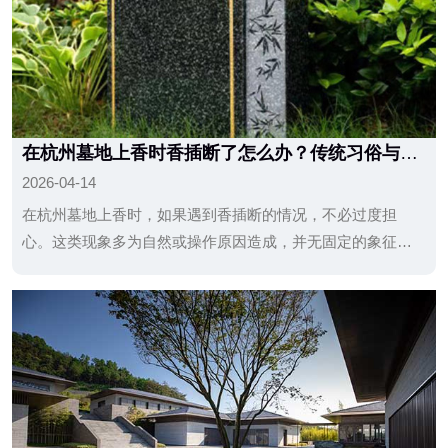
在杭州墓地上香时香插断了怎么办？传统习俗与应
对方法
2026-04-14
在杭州墓地上香时，如果遇到香插断的情况，不必过度担
心。这类现象多为自然或操作原因造成，并无固定的象征意
义。通过重新点香、整理环境即可妥善解决。与其纠结细
节，不如将重心放在表达敬意与情感上，这才是祭扫活