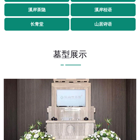
溪岸茶隐
溪岸桂语
长青堂
山居诗语
墓型展示