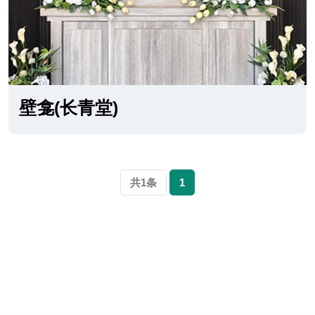
壁龛(长青堂)
共1条
1
杭州径山竹茶园公墓长青堂,杭州如意陵园长青堂
杭州径山竹茶园公墓购墓热线：400-03-96144,杭州如意陵园长青堂
为科技创新式公益墓区。设置独立追思位，运用智能分拣原理，实现
无人化运作，带给家属私密而又尊贵的追思体验，同时也能实现异地