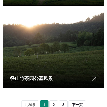
径山竹茶园公墓风景
共20条
1
2
3
下一页