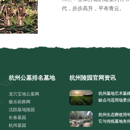
代，步步高升，平布青云。
杭州公墓排名墓地
杭州陵园官网资讯
杭州墓地艺术墓
龙穴宝地公墓网
缺点与适用场景
极乐殡葬网
沈阳墓地陵园
杭州生态葬使用
长春墓园
它与传统墓地有
杭州墓园