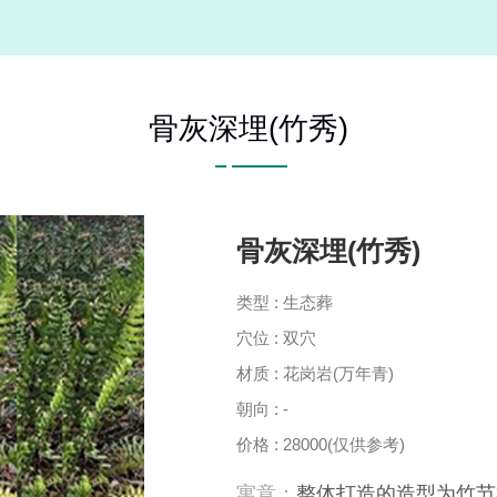
骨灰深埋(竹秀)
骨灰深埋(竹秀)
类型 : 生态葬
穴位 : 双穴
材质 : 花岗岩(万年青)
朝向 : -
价格 : 28000(仅供参考)
寓意：
整体打造的造型为竹节