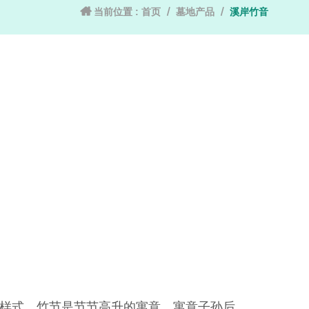
当前位置 :
首页
墓地产品
溪岸竹音
样式，竹节是节节高升的寓意，寓意子孙后